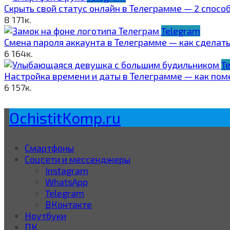
Скрыть свой статус онлайн в Телеграмме — 2 спосо
8
171к.
Telegram
Смена пароля аккаунта в Телеграмме — как сделать
6
164к.
T
Настройка времени и даты в Телеграмме — как поме
6
157к.
OchistitKomp.ru
Смартфоны
Соцсети и мессенджеры
Instagram
WhatsApp
Telegram
ВКонтакте
Ноутбуки
ПК