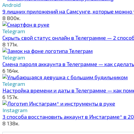
Android
9 лишних приложений на Самсунге, которые можно 
8
800к.
Telegram
Скрыть свой статус онлайн в Телеграмме — 2 спосо
8
171к.
Telegram
Смена пароля аккаунта в Телеграмме — как сделать
6
164к.
Telegram
Настройка времени и даты в Телеграмме — как поме
6
157к.
Instagram
3 способа восстановить аккаунт в Инстаграме* в 2
8
138к.