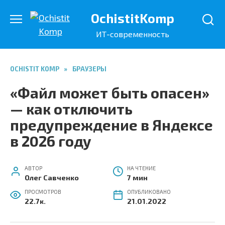
Перейти
OchistitKomp
к
содержанию
ИТ-современность
OCHISTIT KOMP
»
БРАУЗЕРЫ
«Файл может быть опасен»
— как отключить
предупреждение в Яндексе
в 2026 году
АВТОР
НА ЧТЕНИЕ
Олег Савченко
7 мин
ПРОСМОТРОВ
ОПУБЛИКОВАНО
22.7к.
21.01.2022