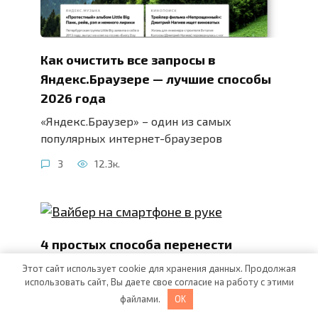
Как очистить все запросы в
Яндекс.Браузере — лучшие способы
2026 года
«Яндекс.Браузер» – один из самых
популярных интернет-браузеров
3
12.3к.
4 простых способа перенести
Вайбер на новый телефон и
Этот сайт использует cookie для хранения данных. Продолжая
сохранить переписку и группы
использовать сайт, Вы даете свое согласие на работу с этими
файлами.
OK
Viber – второй по популярности среди