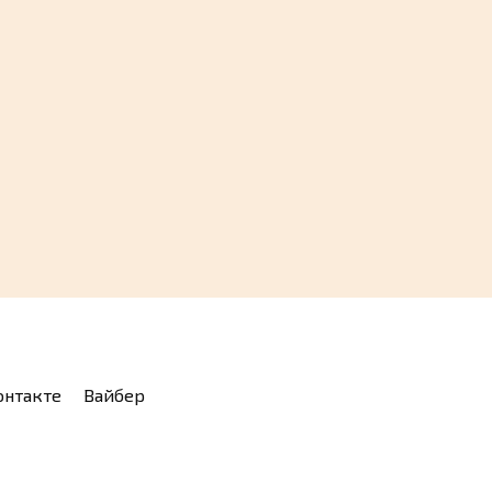
Медленный режим в
Телеграмме — как
— 4
отключить функцию на
она
телефоне и ПК в 2026
году
5
37.7к.
онтакте
Вайбер