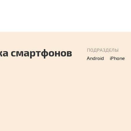
ефонов в 2026
сделать на ПК и
телефоне в 2026
ка смартфонов
ПОДРАЗДЕЛЫ
Android
iPhone
3 способа восстанов
особов