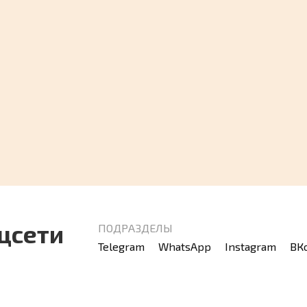
Останутся ли
способа
сообщения, если
общения на
удалить Телеграмм 
году
лайфхака для телеф
и ПК в 2026
6
65.3к.
цсети
ПОДРАЗДЕЛЫ
Telegram
WhatsApp
Instagram
ВК