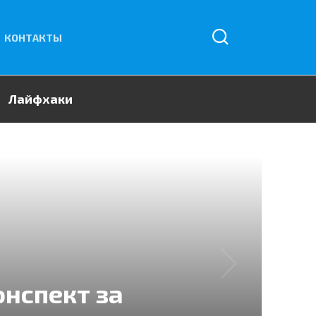
КОНТАКТЫ
Лайфхаки
онспект за