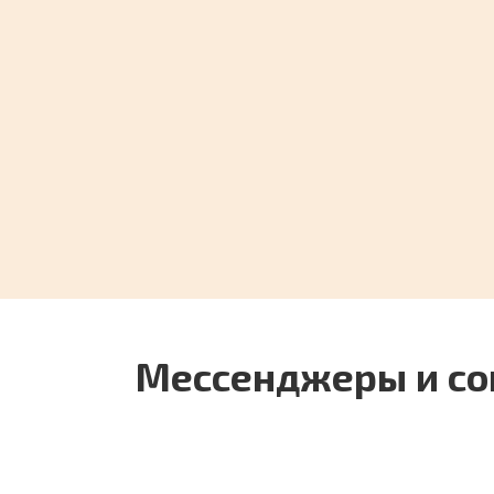
Войсы Телеграмм — 3 
скачать голосовые со
телефоне и ПК в 2026 
6
86.4к.
Мессенджеры и со