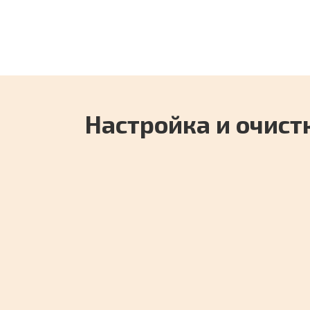
2026 — даже без почты и
тел
номера телефона
Настройка и очист
Конспект лекций: 5 сп