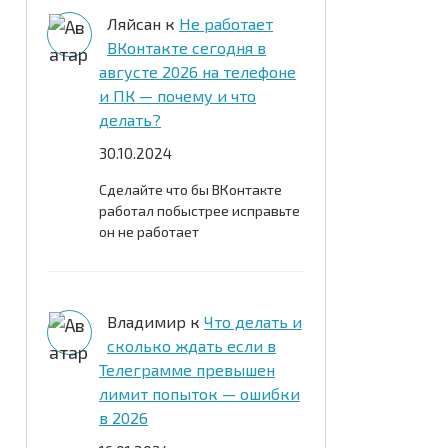
Ляйсан
к
Не работает
ВКонтакте сегодня в
августе 2026 на телефоне
и ПК — почему и что
делать?
30.10.2024
Сделайте что бы ВКонтакте
работал побыстрее исправьте
он не работает
Владимир
к
Что делать и
сколько ждать если в
Телеграмме превышен
лимит попыток — ошибки
в 2026