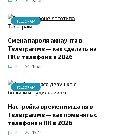
8
800к.
TELEGRAM
Смена пароля аккаунта в
Телеграмме — как сделать на
ПК и телефоне в 2026
6
164к.
TELEGRAM
Настройка времени и даты в
Телеграмме — как поменять с
телефона и ПК в 2026
6
157к.