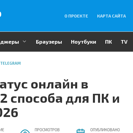
p
О ПРОЕКТЕ
КАРТА САЙТА
енджеры
Браузеры
Ноутбуки
ПК
TV
TELEGRAM
атус онлайн в
2 способа для ПК и
026
ИЕ
ПРОСМОТРОВ
ОПУБЛИКОВАНО