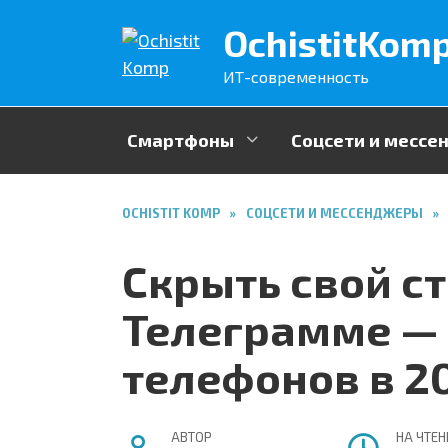
Перейти
OchistitKom
к
содержанию
ИТ-современность
Смартфоны
Соцсети и месс
OCHISTIT KOMP
»
СОЦСЕТИ И МЕССЕНДЖЕРЫ
»
Скрыть свой ст
Телеграмме — 
телефонов в 2
АВТОР
НА ЧТЕН