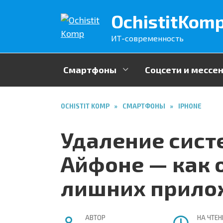
Перейти
OchistitKom
к
содержанию
ИТ-современность
Смартфоны
Соцсети и месс
OCHISTIT KOMP
»
СМАРТФОНЫ
»
IPHONE
Удаление сист
Айфоне — как о
лишних прило
АВТОР
НА ЧТЕН