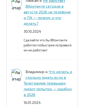
Ляйсан
к
Не работает
ВКонтакте сегодня в
августе 2026 на телефоне
и ПК — почему и что
делать?
30.10.2024
Сделайте что бы ВКонтакте
работал побыстрее исправьте
он не работает
Владимир
к
Что делать и
сколько ждать если в
Телеграмме превышен
лимит попыток — ошибки
в 2026
16.01.2024