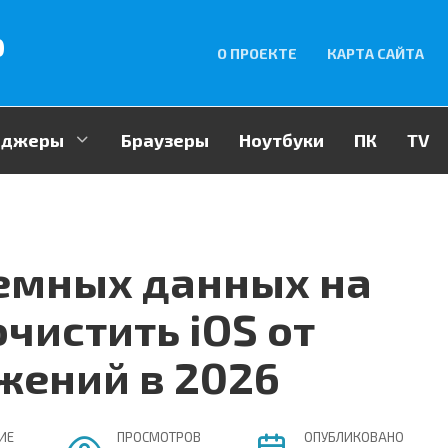
p
О ПРОЕКТЕ
КАРТА САЙТА
енджеры
Браузеры
Ноутбуки
ПК
TV
емных данных на
чистить iOS от
жений в 2026
ИЕ
ПРОСМОТРОВ
ОПУБЛИКОВАНО