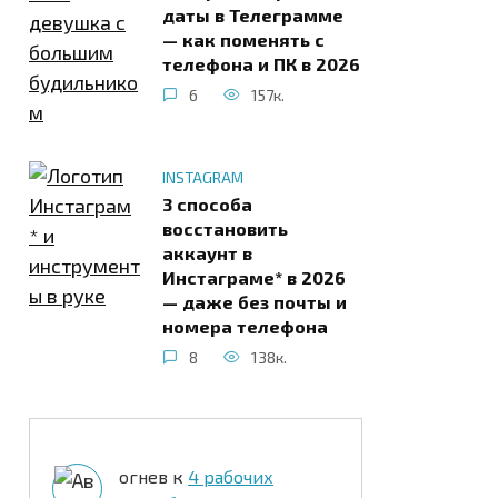
даты в Телеграмме
— как поменять с
телефона и ПК в 2026
6
157к.
INSTAGRAM
3 способа
восстановить
аккаунт в
Инстаграме* в 2026
— даже без почты и
номера телефона
8
138к.
огнев
к
4 рабочих