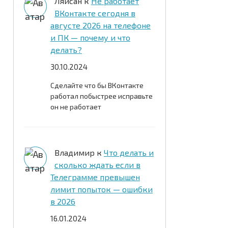
Ляйсан
к
Не работает
ВКонтакте сегодня в
августе 2026 на телефоне
и ПК — почему и что
делать?
30.10.2024
Сделайте что бы ВКонтакте
работал побыстрее исправьте
он не работает
Владимир
к
Что делать и
сколько ждать если в
Телеграмме превышен
лимит попыток — ошибки
в 2026
16.01.2024