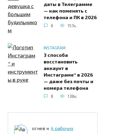
даты в Телеграмме
— как поменять с
телефона и ПК в 2026
6
157к.
INSTAGRAM
3 способа
восстановить
аккаунт в
Инстаграме* в 2026
— даже без почты и
номера телефона
8
138к.
огнев
к
4 рабочих