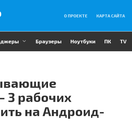
p
О ПРОЕКТЕ
КАРТА САЙТА
енджеры
Браузеры
Ноутбуки
ПК
TV
лывающие
 3 рабочих
ить на Андроид-