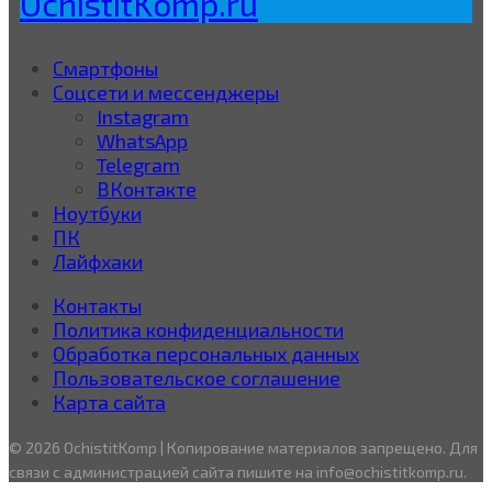
OchistitKomp.ru
Смартфоны
Соцсети и мессенджеры
Instagram
WhatsApp
Telegram
ВКонтакте
Ноутбуки
ПК
Лайфхаки
Контакты
Политика конфиденциальности
Обработка персональных данных
Пользовательское соглашение
Карта сайта
© 2026 OchistitKomp | Копирование материалов запрещено. Для
связи с администрацией сайта пишите на info@ochistitkomp.ru.