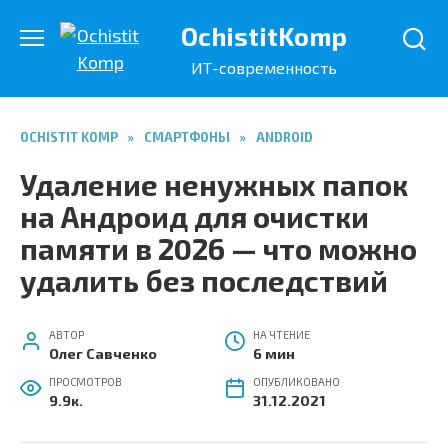
Перейти
OchistitKomp
к
содержанию
ИТ-современность
OCHISTIT KOMP
»
СМАРТФОНЫ
»
ANDROID
Удаление ненужных папок
на Андроид для очистки
памяти в 2026 — что можно
удалить без последствий
АВТОР
НА ЧТЕНИЕ
Олег Савченко
6 мин
ПРОСМОТРОВ
ОПУБЛИКОВАНО
9.9к.
31.12.2021