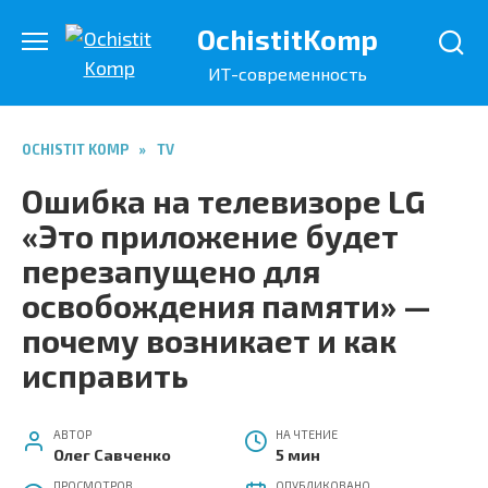
Перейти
OchistitKomp
к
содержанию
ИТ-современность
OCHISTIT KOMP
»
TV
Ошибка на телевизоре LG
«Это приложение будет
перезапущено для
освобождения памяти» —
почему возникает и как
исправить
АВТОР
НА ЧТЕНИЕ
Олег Савченко
5 мин
ПРОСМОТРОВ
ОПУБЛИКОВАНО